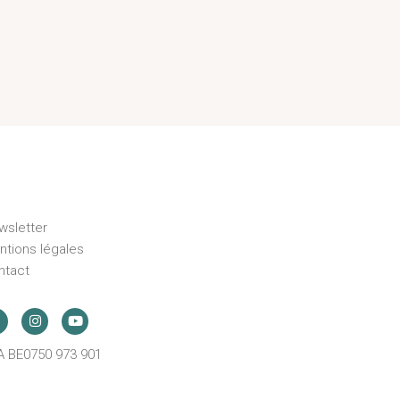
wsletter
ntions légales
ntact
A BE0750 973 901