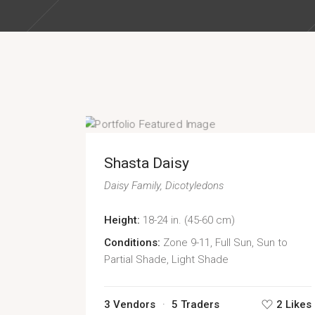
Shasta Daisy
Daisy Family
Dicotyledons
Height:
18-24 in. (45-60 cm)
Conditions:
Zone 9-11, Full Sun, Sun to
Partial Shade, Light Shade
3 Vendors
5 Traders
2 Likes