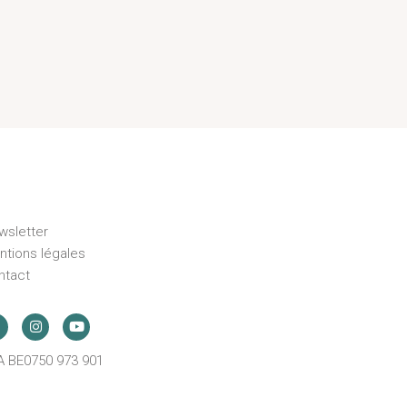
wsletter
ntions légales
ntact
A BE0750 973 901