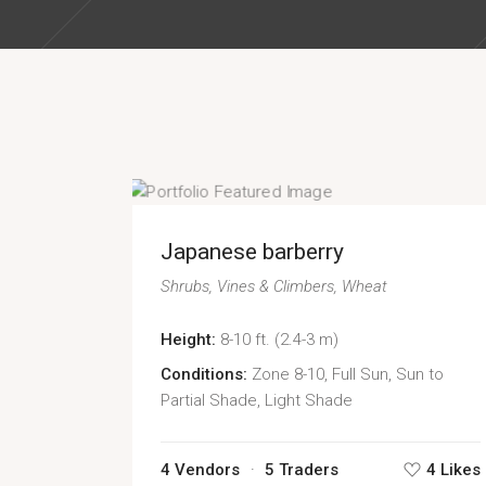
Japanese barberry
Shrubs
Vines & Climbers
Wheat
Height:
8-10 ft. (2.4-3 m)
Conditions:
Zone 8-10, Full Sun, Sun to
Partial Shade, Light Shade
4 Vendors
5 Traders
4 Likes